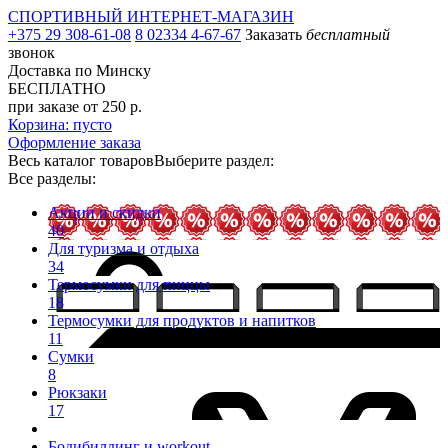
СПОРТИВНЫЙ ИНТЕРНЕТ-МАГАЗИН
+375 29 308-61-08
8 02334 4-67-67
Заказать
бесплатный
звонок
Доставка по Минску
БЕСПЛАТНО
при заказе от 250 р.
Корзина: пусто
Оформление заказа
Весь каталог товаров
Выберите раздел:
Все разделы:
Акции и скидки
40
Для туризма и отдыха
34
Термосумки для пиццы
18
Термосумки для продуктов и напитков
11
Сумки
8
Рюкзаки
17
Бодибилдинг и workout