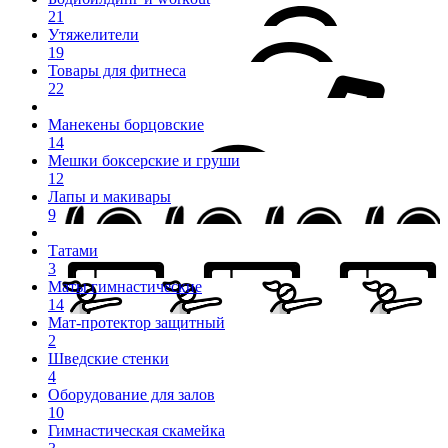
21
Утяжелители
19
Товары для фитнеса
22
Манекены борцовские
14
Мешки боксерские и груши
12
Лапы и макивары
9
Татами
3
Маты гимнастические
14
Мат-протектор защитный
2
Шведские стенки
4
Оборудование для залов
10
Гимнастическая скамейка