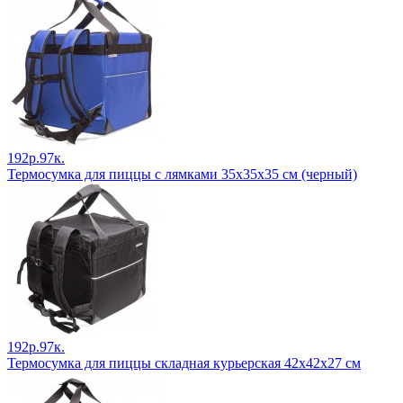
192р.97к.
Термосумка для пиццы с лямками 35х35х35 см (черный)
192р.97к.
Термосумка для пиццы складная курьерская 42х42х27 см