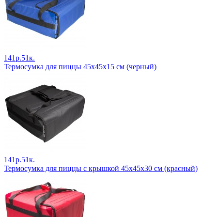
141р.51к.
Термосумка для пиццы 45х45х15 см (черный)
141р.51к.
Термосумка для пиццы с крышкой 45х45х30 см (красный)