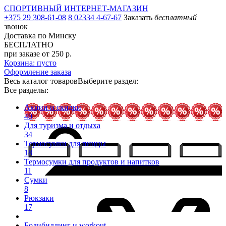
СПОРТИВНЫЙ ИНТЕРНЕТ-МАГАЗИН
+375 29 308-61-08
8 02334 4-67-67
Заказать
бесплатный
звонок
Доставка по Минску
БЕСПЛАТНО
при заказе от 250 р.
Корзина: пусто
Оформление заказа
Весь каталог товаров
Выберите раздел:
Все разделы:
Акции и скидки
40
Для туризма и отдыха
34
Термосумки для пиццы
18
Термосумки для продуктов и напитков
11
Сумки
8
Рюкзаки
17
Бодибилдинг и workout