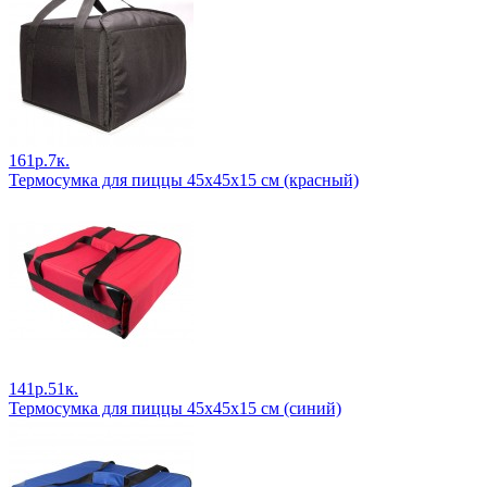
161р.7к.
Термосумка для пиццы 45х45х15 см (красный)
141р.51к.
Термосумка для пиццы 45х45х15 см (синий)