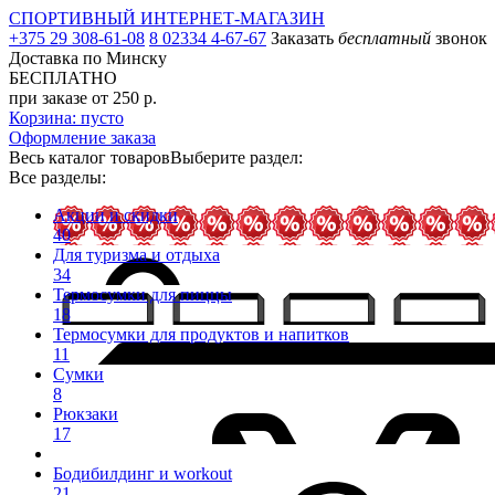
СПОРТИВНЫЙ ИНТЕРНЕТ-МАГАЗИН
+375 29 308-61-08
8 02334 4-67-67
Заказать
бесплатный
звонок
Доставка по Минску
БЕСПЛАТНО
при заказе от 250 р.
Корзина: пусто
Оформление заказа
Весь каталог товаров
Выберите раздел:
Все разделы:
Акции и скидки
40
Для туризма и отдыха
34
Термосумки для пиццы
18
Термосумки для продуктов и напитков
11
Сумки
8
Рюкзаки
17
Бодибилдинг и workout
21