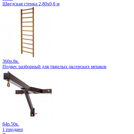
Шведская стенка 2,80х0,8 м
360р.8к.
Подвес разборный для тяжелых оксерских мешков
84р.50к.
1 продано