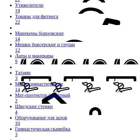
Утяжелители
19
Товары для фитнеса
22
Манекены борцовские
14
Мешки боксерские и груши
12
Лапы и макивары
9
Татами
3
Маты гимнастические
14
Мат-протектор защитный
2
Шведские стенки
4
Оборудование для залов
10
Гимнастическая скамейка
3