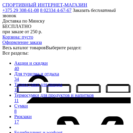
СПОРТИВНЫЙ ИНТЕРНЕТ-МАГАЗИН
+375 29 308-61-08
8 02334 4-67-67
Заказать
бесплатный
звонок
Доставка по Минску
БЕСПЛАТНО
при заказе от 250 р.
Корзина: пусто
Оформление заказа
Весь каталог товаров
Выберите раздел:
Все разделы:
Акции и скидки
40
Для туризма и отдыха
34
Термосумки для пиццы
18
Термосумки для продуктов и напитков
11
Сумки
8
Рюкзаки
17
Бодибилдинг и workout