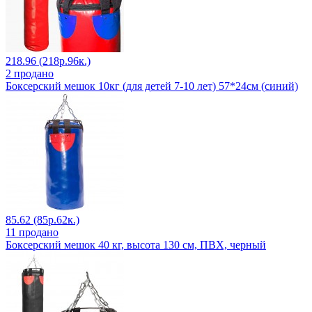
218.96 (218р.96к.)
2 продано
Боксерский мешок 10кг (для детей 7-10 лет) 57*24см (синий)
85.62 (85р.62к.)
11 продано
Боксерский мешок 40 кг, высота 130 см, ПВХ, черный