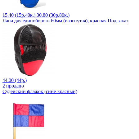
15.40 (15р.40к.)
30.80 (30р.80к.)
Лапа для единоборств 60мм (изогнутая), красная Под заказ
44.00 (44р.)
2 продано
Судейский флажок (сине-красный)