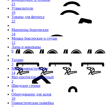
21
Утяжелители
19
Товары для фитнеса
22
Манекены борцовские
14
Мешки боксерские и груши
12
Лапы и макивары
9
Татами
3
Маты гимнастические
14
Мат-протектор защитный
2
Шведские стенки
4
Оборудование для залов
10
Гимнастическая скамейка