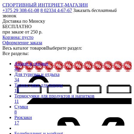
СПОРТИВНЫЙ ИНТЕРНЕТ-МАГАЗИН
+375 29 308-61-08
8 02334 4-67-67
Заказать
бесплатный
звонок
Доставка по Минску
БЕСПЛАТНО
при заказе от 250 р.
Корзина: пусто
Оформление заказа
Весь каталог товаров
Выберите раздел:
Все разделы:
Акции и скидки
40
Для туризма и отдыха
34
Термосумки для пиццы
18
Термосумки для продуктов и напитков
11
Сумки
8
Рюкзаки
17
Бодибилдинг и workout