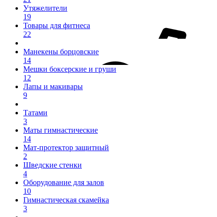
Утяжелители
19
Товары для фитнеса
22
Манекены борцовские
14
Мешки боксерские и груши
12
Лапы и макивары
9
Татами
3
Маты гимнастические
14
Мат-протектор защитный
2
Шведские стенки
4
Оборудование для залов
10
Гимнастическая скамейка
3