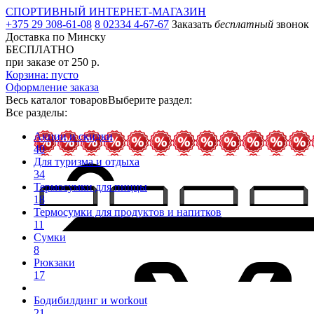
СПОРТИВНЫЙ ИНТЕРНЕТ-МАГАЗИН
+375 29 308-61-08
8 02334 4-67-67
Заказать
бесплатный
звонок
Доставка по Минску
БЕСПЛАТНО
при заказе от 250 р.
Корзина: пусто
Оформление заказа
Весь каталог товаров
Выберите раздел:
Все разделы:
Акции и скидки
40
Для туризма и отдыха
34
Термосумки для пиццы
18
Термосумки для продуктов и напитков
11
Сумки
8
Рюкзаки
17
Бодибилдинг и workout
21