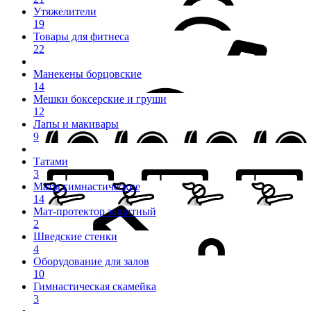
Утяжелители
19
Товары для фитнеса
22
Манекены борцовские
14
Мешки боксерские и груши
12
Лапы и макивары
9
Татами
3
Маты гимнастические
14
Мат-протектор защитный
2
Шведские стенки
4
Оборудование для залов
10
Гимнастическая скамейка
3