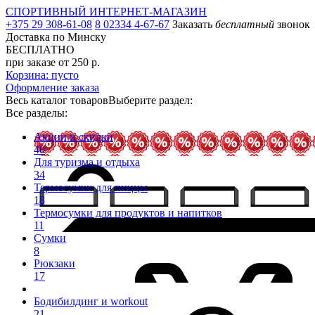
СПОРТИВНЫЙ ИНТЕРНЕТ-МАГАЗИН
+375 29 308-61-08
8 02334 4-67-67
Заказать
бесплатный
звонок
Доставка по Минску
БЕСПЛАТНО
при заказе от 250 р.
Корзина: пусто
Оформление заказа
Весь каталог товаров
Выберите раздел:
Все разделы:
Акции и скидки
40
Для туризма и отдыха
34
Термосумки для пиццы
18
Термосумки для продуктов и напитков
11
Сумки
8
Рюкзаки
17
Бодибилдинг и workout
21