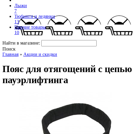
Лыжи
7
Тюбинги и ледянки
13
Прочие товары
10
Найти в магазине:
Поиск
Главная
»
Акции и скидки
Пояс для отягощений с цепью 
пауэрлифтинга