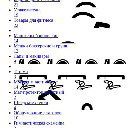
21
Утяжелители
19
Товары для фитнеса
22
Манекены борцовские
14
Мешки боксерские и груши
12
Лапы и макивары
9
Татами
3
Маты гимнастические
14
Мат-протектор защитный
2
Шведские стенки
4
Оборудование для залов
10
Гимнастическая скамейка