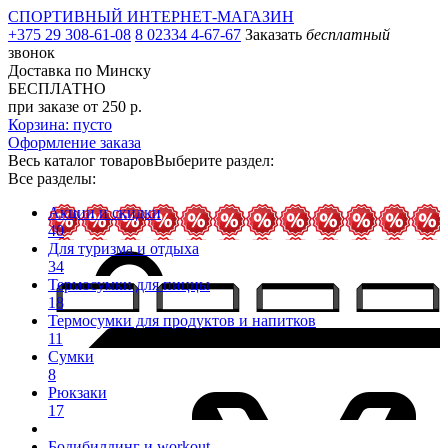
СПОРТИВНЫЙ ИНТЕРНЕТ-МАГАЗИН
+375 29 308-61-08
8 02334 4-67-67
Заказать
бесплатный
звонок
Доставка по Минску
БЕСПЛАТНО
при заказе от 250 р.
Корзина: пусто
Оформление заказа
Весь каталог товаров
Выберите раздел:
Все разделы:
Акции и скидки
40
Для туризма и отдыха
34
Термосумки для пиццы
18
Термосумки для продуктов и напитков
11
Сумки
8
Рюкзаки
17
Бодибилдинг и workout