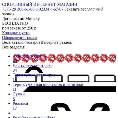
СПОРТИВНЫЙ ИНТЕРНЕТ-МАГАЗИН
+375 29 308-61-08
8 02334 4-67-67
Заказать
бесплатный
звонок
Доставка по Минску
БЕСПЛАТНО
при заказе от 250 р.
Корзина: пусто
Оформление заказа
Весь каталог товаров
Выберите раздел:
Все разделы:
Акции и скидки
40
Для туризма и отдыха
34
Термосумки для пиццы
18
Термосумки для продуктов и напитков
11
Сумки
8
Рюкзаки
17
Бодибилдинг и workout