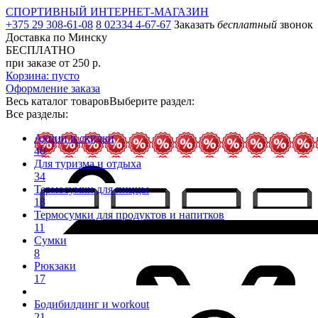
СПОРТИВНЫЙ ИНТЕРНЕТ-МАГАЗИН
+375 29 308-61-08
8 02334 4-67-67
Заказать
бесплатный
звонок
Доставка по Минску
БЕСПЛАТНО
при заказе от 250 р.
Корзина: пусто
Оформление заказа
Весь каталог товаров
Выберите раздел:
Все разделы:
Акции и скидки
40
Для туризма и отдыха
34
Термосумки для пиццы
18
Термосумки для продуктов и напитков
11
Сумки
8
Рюкзаки
17
Бодибилдинг и workout
21