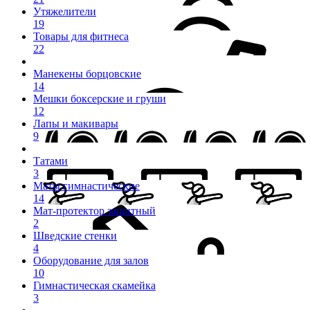
Утяжелители
19
Товары для фитнеса
22
Манекены борцовские
14
Мешки боксерские и груши
12
Лапы и макивары
9
Татами
3
Маты гимнастические
14
Мат-протектор защитный
2
Шведские стенки
4
Оборудование для залов
10
Гимнастическая скамейка
3