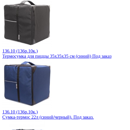
136.10 (136р.10к.)
Термосумка для пиццы 35х35х35 см (синий) Под заказ
136.10 (136р.10к.)
Сумка-термос 22л (синий/черный). Под заказ.