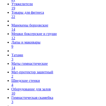
Утяжелители
19
Товары для фитнеса
22
Манекены борцовские
14
Мешки боксерские и груши
12
Лапы и макивары
9
Татами
3
Маты гимнастические
14
Мат-протектор защитный
2
Шведские стенки
4
Оборудование для залов
10
Гимнастическая скамейка
3