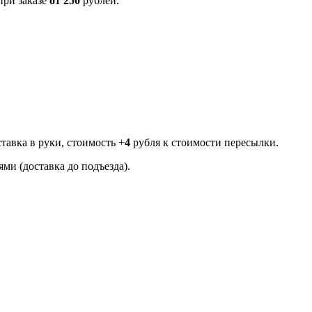
ри заказе
от 250
рублей.
тавка в руки, стоимость +
4
рубля к стоимости пересылки.
ми (доставка до подъезда).