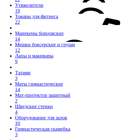
Утяжелители
19
Товары для фитнеса
22
Манекены борцовские
14
Мешки боксерские и груши
12
Лапы и макивары
9
Татами
3
Маты гимнастические
14
Мат-протектор защитный
2
Шведские стенки
4
Оборудование для залов
10
Гимнастическая скамейка
3