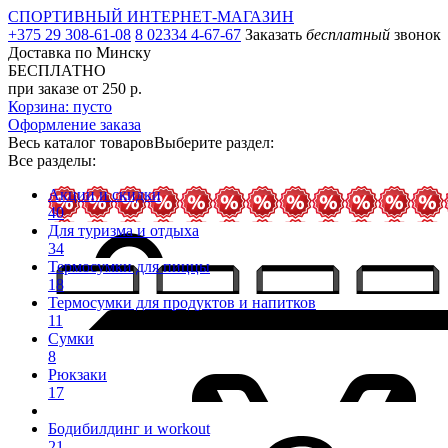
СПОРТИВНЫЙ ИНТЕРНЕТ-МАГАЗИН
+375 29 308-61-08
8 02334 4-67-67
Заказать
бесплатный
звонок
Доставка по Минску
БЕСПЛАТНО
при заказе от 250 р.
Корзина: пусто
Оформление заказа
Весь каталог товаров
Выберите раздел:
Все разделы:
Акции и скидки
40
Для туризма и отдыха
34
Термосумки для пиццы
18
Термосумки для продуктов и напитков
11
Сумки
8
Рюкзаки
17
Бодибилдинг и workout
21